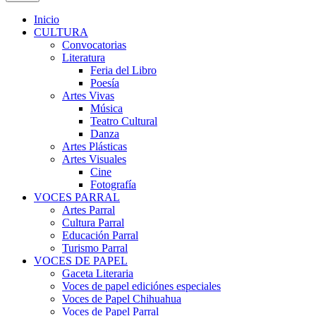
Inicio
CULTURA
Convocatorias
Literatura
Feria del Libro
Poesía
Artes Vivas
Música
Teatro Cultural
Danza
Artes Plásticas
Artes Visuales
Cine
Fotografía
VOCES PARRAL
Artes Parral
Cultura Parral
Educación Parral
Turismo Parral
VOCES DE PAPEL
Gaceta Literaria
Voces de papel ediciónes especiales
Voces de Papel Chihuahua
Voces de Papel Parral