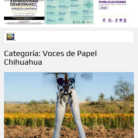
Voces de papel Chihuahua edición de junio 2026 No. 82
Categoría:
Voces de Papel
Chihuahua
Voces de Papel Parral, edición especial Coyame del Sotol
Voces de papel Parral edición Carlos Montemayor #35
A 18 años de su partida, Teatro Bárbaro rinde homenaje a
Víctor Hugo Rascón Banda con Voces en el umbral
Invitan a participar en “Convocatoria UACH-SPAUACH
2026” para publicar textos académicos con sello editorial.