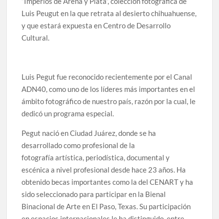
“Imperios de Arena y Plata”, colección fotográfica de
celebrarse en Delicias
Luis Peugut en la que retrata al desierto chihuahuense,
y que estará expuesta en Centro de Desarrollo
Amplía Biblioteca Central “Carlos Montemayor”
Cultural.
actividades gratuitas para este mes de julio
Luis Pegut fue reconocido recientemente por el Canal
ADN40, como uno de los líderes más importantes en el
ámbito fotográfico de nuestro país, razón por la cual, le
dedicó un programa especial.
Pegut nació en Ciudad Juárez, donde se ha
desarrollado como profesional de la
fotografía
artística, periodística, documental y
escénica a nivel profesional
desde hace 23 años. Ha
obtenido becas importantes como la del CENART y ha
sido seleccionado para participar en la Bienal
Binacional de Arte en El Paso, Texas. Su participación
en espacios internacionales le ha distinguido, entre