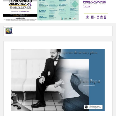
Voces de papel Chihuahua edición de junio 2026 No. 82
Voces de Papel Parral, edición especial Coyame del Sotol
Voces de papel Parral edición Carlos Montemayor #35
A 18 años de su partida, Teatro Bárbaro rinde homenaje a
Víctor Hugo Rascón Banda con Voces en el umbral
Invitan a participar en “Convocatoria UACH-SPAUACH
2026” para publicar textos académicos con sello editorial.