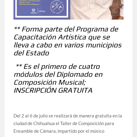
celebrarse en Delicias
Amplía Biblioteca Central “Carlos Montemayor”
actividades gratuitas para este mes de julio
** Forma parte del Programa de
Capacitación Artística que se
lleva a cabo en varios municipios
del Estado
** Es el primero de cuatro
módulos del Diplomado en
Composición Musical;
INSCRIPCIÓN GRATUITA
Del 2 al 6 de julio se realizará de manera gratuita en la
ciudad de Chihuahua el Taller de Composición para
Ensamble de Cámara
,
impartido por el músico