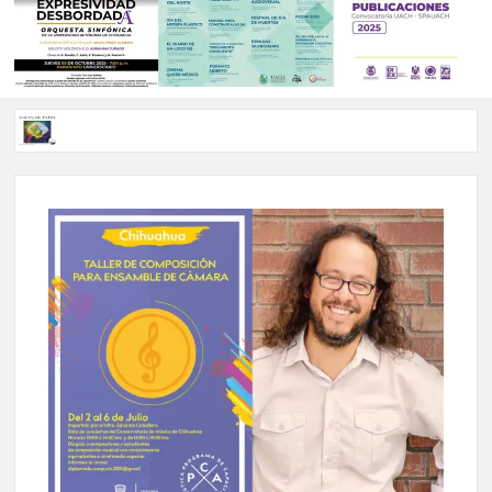
Voces de papel Chihuahua edición de junio 2026 No. 82
Voces de Papel Parral, edición especial Coyame del Sotol
Voces de papel Parral edición Carlos Montemayor #35
A 18 años de su partida, Teatro Bárbaro rinde homenaje a
Víctor Hugo Rascón Banda con Voces en el umbral
Invitan a participar en “Convocatoria UACH-SPAUACH
2026” para publicar textos académicos con sello editorial.