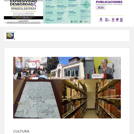
Voces de papel Chihuahua edición de junio 2026 No. 82
Voces de Papel Parral, edición especial Coyame del Sotol
Voces de papel Parral edición Carlos Montemayor #35
A 18 años de su partida, Teatro Bárbaro rinde homenaje a
Víctor Hugo Rascón Banda con Voces en el umbral
Invitan a participar en “Convocatoria UACH-SPAUACH
2026” para publicar textos académicos con sello editorial.
CULTURA