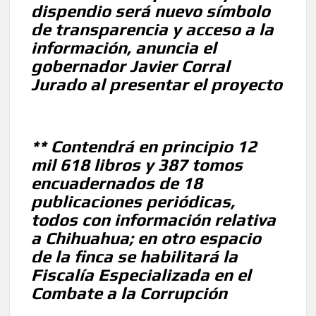
dispendio será nuevo símbolo
celebrarse en Delicias
de transparencia y acceso a la
información, anuncia el
Amplía Biblioteca Central “Carlos Montemayor”
actividades gratuitas para este mes de julio
gobernador Javier Corral
Jurado al presentar el proyecto
** Contendrá en principio 12
mil 618 libros y 387 tomos
encuadernados de 18
publicaciones periódicas,
todos con información relativa
a Chihuahua; en otro espacio
de la finca se habilitará la
Fiscalía Especializada en el
Combate a la Corrupción