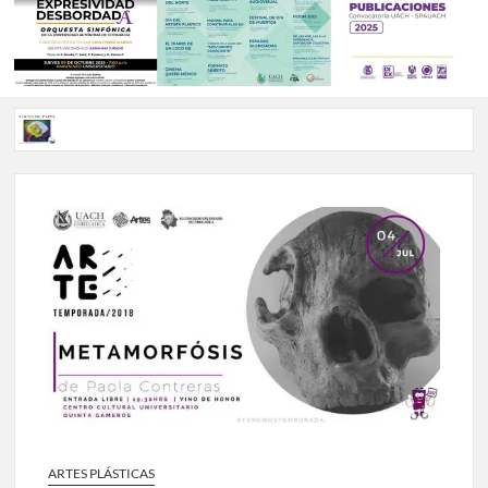
Voces de papel Chihuahua edición de junio 2026 No. 82
Voces de Papel Parral, edición especial Coyame del Sotol
Voces de papel Parral edición Carlos Montemayor #35
A 18 años de su partida, Teatro Bárbaro rinde homenaje a
Víctor Hugo Rascón Banda con Voces en el umbral
Invitan a participar en “Convocatoria UACH-SPAUACH
2026” para publicar textos académicos con sello editorial.
ARTES PLÁSTICAS