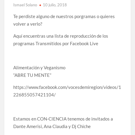
Lanza Municipio convocatoria “Chihuahua Deja Huella”
Ismael Solano
10 julio, 2018
para convertir el arte local en identidad
Te perdiste alguno de nuestros porgramas o quieres
volver a verlo?
Invitan a descubrir la escena cinematográfica del norte
con la muestra “División del Norte: Episodio 2” en Ciudad
Juárez y la capital
Aquí encuentras una lista de reproducción de los
programas Transmitidos por Facebook Live
Conmemorará Casa Chihuahua el aniversario luctuoso de
Miguel Hidalgo
Alimentación y Veganismo
Continúa abierta la convocatoria para el Premio Indígena
“ABRE TU MENTE”
Literario “Erasmo Palma”
https://www.facebook.com/vocesdemiregion/videos/1
Inaugura Municipio exposición “Horizontes Opuestos” en
226855057421104/
el Aeropuerto Internacional de Chihuahua
Arranca Ofech su Temporada de Conciertos de Verano con
presentaciones gratuitas en Palacio de Gobierno
Estamos en CON-CIENCIA tenemos de invitados a
Dante Amerisi, Ana Claudia y Dj Chiche
Invita Secretaría de Cultura al Festival Omáwari 2026 a