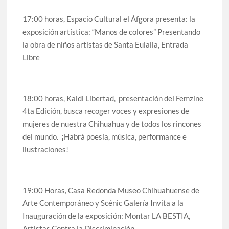
celebrarse en Delicias
17:00 horas, Espacio Cultural el Áfgora presenta: la
exposición artística: “Manos de colores” Presentando
Amplía Biblioteca Central “Carlos Montemayor”
actividades gratuitas para este mes de julio
la obra de niños artistas de Santa Eulalia, Entrada
Libre
18:00 horas, Kaldi Libertad, presentación del Femzine
4ta Edición, busca recoger voces y expresiones de
mujeres de nuestra Chihuahua y de todos los rincones
del mundo. ¡Habrá poesía, música, performance e
ilustraciones!
19:00 Horas, Casa Redonda Museo Chihuahuense de
Arte Contemporáneo y Scénic Galería Invita a la
Inauguración de la exposición: Montar LA BESTIA,
Artistas Contra la Discriminación