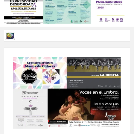
Voces de papel Chihuahua edición de junio 2026 No. 82
Voces de Papel Parral, edición especial Coyame del Sotol
Voces de papel Parral edición Carlos Montemayor #35
A 18 años de su partida, Teatro Bárbaro rinde homenaje a
Víctor Hugo Rascón Banda con Voces en el umbral
Invitan a participar en “Convocatoria UACH-SPAUACH
2026” para publicar textos académicos con sello editorial.