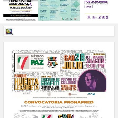
Voces de papel Chihuahua edición de junio 2026 No. 82
Voces de Papel Parral, edición especial Coyame del Sotol
Voces de papel Parral edición Carlos Montemayor #35
A 18 años de su partida, Teatro Bárbaro rinde homenaje a
Víctor Hugo Rascón Banda con Voces en el umbral
Invitan a participar en “Convocatoria UACH-SPAUACH
2026” para publicar textos académicos con sello editorial.