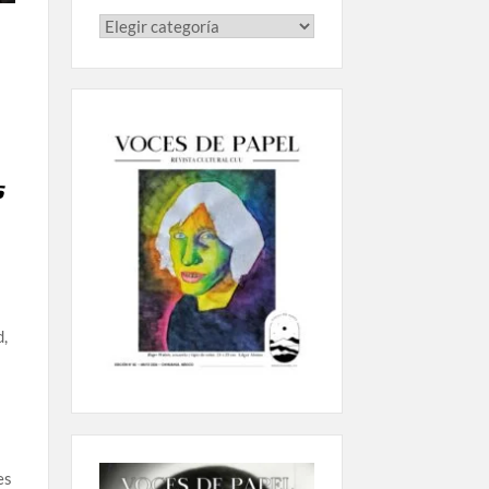
s
d,
es