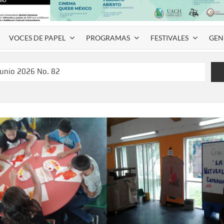
VOCES DE PAPEL
PROGRAMAS
FESTIVALES
GEN
junio 2026 No. 82
l Coyame del Sotol
 Montemayor #35
de homenaje a Víctor Hugo Rascón Banda con Voces en el
SPAUACH 2026” para publicar textos académicos con sello
a Deja Huella” para convertir el arte local en identidad
 del norte con la muestra “División del Norte: Episodio 2”