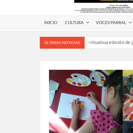
INICIO
CULTURA
VOCES PARRAL
Voces de papel Chihuahua edición de 
ÚLTIMAS NOTICIAS
Voces de Papel Parral, edición especia
Voces de papel Parral edición Carlos
A 18 años de su partida, Teatro Bárbaro rin
umbral
Invitan a participar en “Convocatoria UACH-
editorial.
Lanza Municipio convocatoria “Chihuahu
Invitan a descubrir la escena cinematográfica