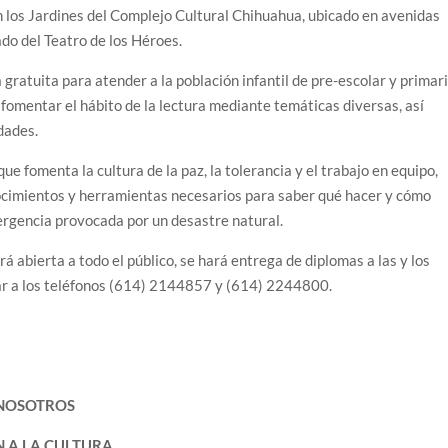
en los Jardines del Complejo Cultural Chihuahua, ubicado en avenidas
ado del Teatro de los Héroes.
 gratuita para atender a la población infantil de pre-escolar y primar
 fomentar el hábito de la lectura mediante temáticas diversas, así
dades.
ue fomenta la cultura de la paz, la tolerancia y el trabajo en equipo,
nocimientos y herramientas necesarios para saber qué hacer y cómo
ergencia provocada por un desastre natural.
á abierta a todo el público, se hará entrega de diplomas a las y los
ar a los teléfonos (614) 2144857 y (614) 2244800.
 NOSOTROS
 A LA CULTURA