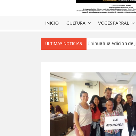
INICIO
CULTURA
VOCES PARRAL
Voces de papel Chihuahua edición de 
ÚLTIMAS NOTICIAS
Voces de Papel Parral, edición especia
Voces de papel Parral edición Carlos
A 18 años de su partida, Teatro Bárbaro rin
umbral
Invitan a participar en “Convocatoria UACH-
editorial.
Lanza Municipio convocatoria “Chihuahu
Invitan a descubrir la escena cinematográfica