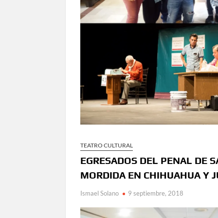
en Ciudad Juárez y la capital
Conmemorará Casa Chihuahua el aniver
Continúa abierta la convocatoria para
Inaugura Municipio exposición “Horizontes 
Arranca Ofech su Temporada de Conciertos de
Gobierno
Invita Secretaría de Cultura al Festiva
Amplía Biblioteca Central “Carlos Mont
TEATRO CULTURAL
EGRESADOS DEL PENAL DE S
MORDIDA EN CHIHUAHUA Y 
Ismael Solano
9 septiembre, 2018