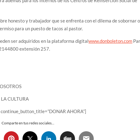
rá además para los internos de los Centros de Reinserción Social de
mbre honesto y trabajador que se enfrenta con el dilema de sobornar 
 permiso para un puesto de tacos al pastor.
ueden ser adquiridos en la plataforma digital
www.donboleton.com
Pa
4)2144800 extensión 257.
NOSOTROS
 LA CULTURA
on” continue_button_title=”DONAR AHORA”]
Comparte en tus redes sociales...