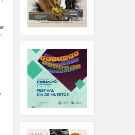
mar
de
a