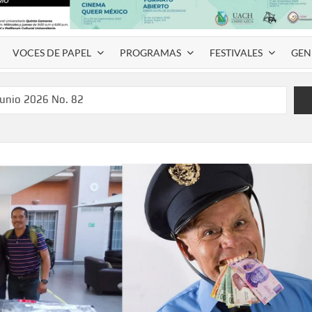
VOCES DE PAPEL
PROGRAMAS
FESTIVALES
GEN
junio 2026 No. 82
l Coyame del Sotol
 Montemayor #35
de homenaje a Víctor Hugo Rascón Banda con Voces en el
SPAUACH 2026” para publicar textos académicos con sello
a Deja Huella” para convertir el arte local en identidad
 del norte con la muestra “División del Norte: Episodio 2”