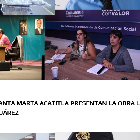
sario luctuoso de Miguel Hidalgo
 el Premio Indígena Literario “Erasmo Palma”
Opuestos” en el Aeropuerto Internacional de Chihuahua
 Verano con presentaciones gratuitas en Palacio de
l Omáwari 2026 a celebrarse en Delicias
emayor” actividades gratuitas para este mes de julio
ANTA MARTA ACATITLA PRESENTAN LA OBRA 
JUÁREZ