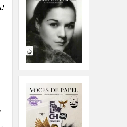
ed
P
 y