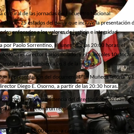
ra cultural de las jornadas del Encuentro Nacional
sistirán 25 estados del país y que incluye la presentación 
todos enfocados a los valores de justicia e integridad.
ida por Paolo Sorrentino,
el lunes 08 a las 20:00 horas; el
losio”, del director Carlos Bolado; y el miércoles 10, tocar
Carolina Platt, también a las 8 de la noche.
, con la presentación del documental “La Muñeca Tetona” y l
director Diego E. Osorno, a partir de las 20:30 horas.
unción contará con la asistencia del director Roberto Gavald
 Rosa Blanca” y recibirá un reconocimiento del gobernador
sábado 13 a las 18:00 horas, a cargo del mandatario estatal y