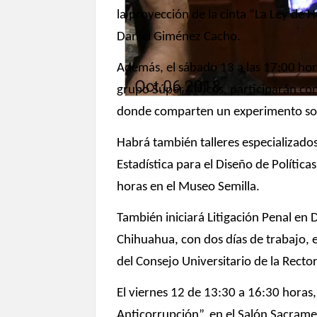
la proyección de la cinta “La Ley de H
Daniel Giménez Cacho.
Además, el sábado 13 a las 17:00 hor
grupo Súper Cívicos, participarán co
donde comparten un experimento soc
Habrá también talleres especializado
Estadística para el Diseño de Política
horas en el Museo Semilla.
También iniciará Litigación Penal en D
Chihuahua, con dos días de trabajo, e
del Consejo Universitario de la Recto
El viernes 12 de 13:30 a 16:30 hor
Anticorrupción”, en el Salón Sacrame