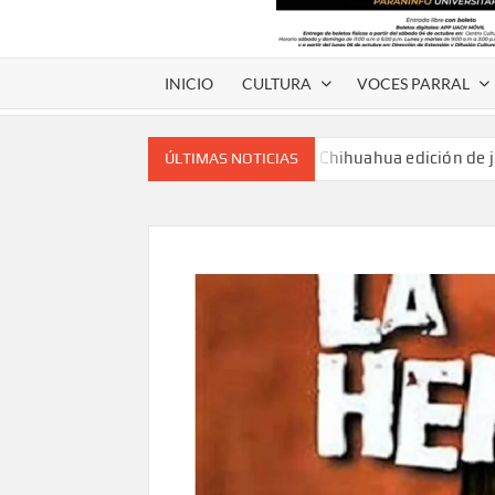
INICIO
CULTURA
VOCES PARRAL
Voces de papel Chihuahua edición de 
ÚLTIMAS NOTICIAS
Voces de Papel Parral, edición especia
Voces de papel Parral edición Carlos
A 18 años de su partida, Teatro Bárbaro rin
umbral
Invitan a participar en “Convocatoria UACH-
editorial.
Lanza Municipio convocatoria “Chihuahu
Invitan a descubrir la escena cinematográfica