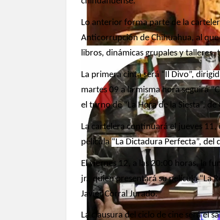
chihuahuense.
Lo anterior forma parte de la cartele
Anticorrupción de Chihuahua, al que a
libros, dinámicas grupales y talleres, 
La primera cinta será “
Il Divo”, dirig
martes 09 a la misma hora seguirá “Co
el turno de “La Hora de la Siesta”, de 
La cartelera continuará el jueves 11
película
“La Dictadura Perfecta”, del 
El viernes 12, a las 20:00 horas, la f
jr., quien presentará su película “La
Javier Corral Jurado.
La clausura del ciclo de cine será el 