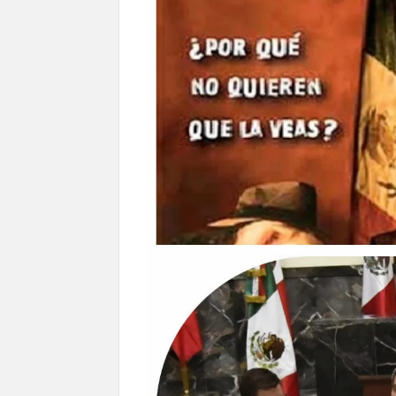
en Ciudad Juárez y la capital
Conmemorará Casa Chihuahua el aniver
Continúa abierta la convocatoria para
Inaugura Municipio exposición “Horizontes 
Arranca Ofech su Temporada de Conciertos de
Gobierno
Invita Secretaría de Cultura al Festiva
Amplía Biblioteca Central “Carlos Mont