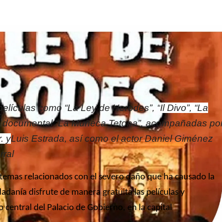
películas como “La Ley de Herodes”, “
Il Divo”, “La
el documental “La Muñeca Tetona”, acompañadas po
. y
Luis Estrada, así como el actor Daniel Giménez
rral
bre temas relacionados con el severo daño que ha causado la
adanía disfrute de manera gratuita las películas y
central del Palacio de Gobierno, en la capital