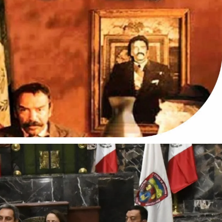
sario luctuoso de Miguel Hidalgo
 el Premio Indígena Literario “Erasmo Palma”
Opuestos” en el Aeropuerto Internacional de Chihuahua
 Verano con presentaciones gratuitas en Palacio de
l Omáwari 2026 a celebrarse en Delicias
emayor” actividades gratuitas para este mes de julio