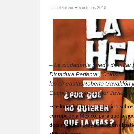
Ismael Solano
6 octubre, 2018
–
La ciudadanía puede disfrutar 
Dictadura Perfecta”,
“Colosio” y 
los cineastas
Roberto Gavaldón jr
Cacho y el gobernador Javier Co
Este lunes inicia el cine de ciclo so
corrupción a México, para que la ciud
documentales proyectados en el patio 