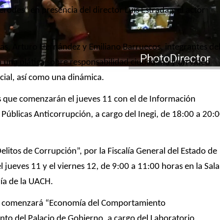
erodes” en presencia del director Luis Estrada y el actor
as, Arturo Hernández y Emiliano Barruecos, integrantes de
n una plática sobre responsabilidad ciudadana y un video
ial, así como una dinámica.
s que comenzarán el jueves 11 con el de Información
s Públicas Anticorrupción, a cargo del Inegi, de 18:00 a 20:
elitos de Corrupción”, por la Fiscalía General del Estado de
l jueves 11 y el viernes 12, de 9:00 a 11:00 horas en la Sala
ría de la UACH.
as, comenzará “Economía del Comportamiento
nto del Palacio de Gobierno, a cargo del
Laboratorio