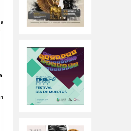
de
á
a
ón