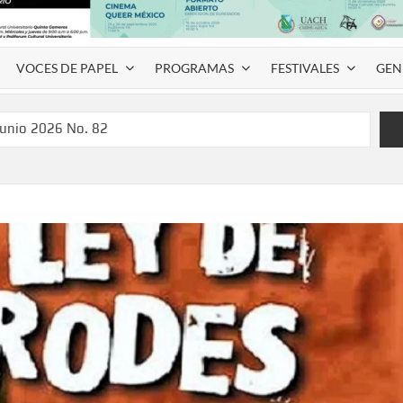
VOCES DE PAPEL
PROGRAMAS
FESTIVALES
GEN
junio 2026 No. 82
l Coyame del Sotol
 Montemayor #35
de homenaje a Víctor Hugo Rascón Banda con Voces en el
SPAUACH 2026” para publicar textos académicos con sello
a Deja Huella” para convertir el arte local en identidad
 del norte con la muestra “División del Norte: Episodio 2”