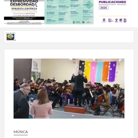
Voces de papel Chihuahua edición de junio 2026 No. 82
Voces de Papel Parral, edición especial Coyame del Sotol
Voces de papel Parral edición Carlos Montemayor #35
A 18 años de su partida, Teatro Bárbaro rinde homenaje a
Víctor Hugo Rascón Banda con Voces en el umbral
Invitan a participar en “Convocatoria UACH-SPAUACH
2026” para publicar textos académicos con sello editorial.
MÚSICA