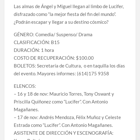
celebrarse en Delicias
Las almas de Ángel y Miguel llegan al limbo de Lucifer,
disfrazado como “la mejor fiesta del fin del mundo”.
Amplía Biblioteca Central “Carlos Montemayor”
¿Podrán escapar y llegar a su destino cósmico?
actividades gratuitas para este mes de julio
GÉNERO: Comedia/ Suspenso/ Drama
CLASIFICACIÓN: B15
DURACIÓN: 1 hora
COSTO DE RECUPERACIÓN: $100.00
BOLETOS: Secretaría de Cultura, o en taquilla los días
del evento. Mayores informes: (614)175 9358
ELENCOS:
– 16 y 18 de nov: Mauricio Torres, Tony Oswant y
Priscilla Quiñonez como “Lucifer”. Con Antonio
Magañanes.
– 17 de nov: Andrés Mendoza, Félix Muñoz y Celeste
Estrada como “Lucifer”. Con Antonio Magañanes.
ASISTENTE DE DIRECCIÓN Y ESCENOGRAFÍA: