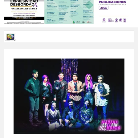
Voces de papel Chihuahua edición de junio 2026 No. 82
Voces de Papel Parral, edición especial Coyame del Sotol
Voces de papel Parral edición Carlos Montemayor #35
A 18 años de su partida, Teatro Bárbaro rinde homenaje a
Víctor Hugo Rascón Banda con Voces en el umbral
Invitan a participar en “Convocatoria UACH-SPAUACH
2026” para publicar textos académicos con sello editorial.