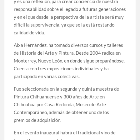
y es una reflexión, para crear conciencia de nuestra
celebrarse en Delicias
responsabilidad sobre el legado a futuras generaciones
y en el que desde la perspectiva de la artista será muy
Amplía Biblioteca Central “Carlos Montemayor”
difícil la supervivencia, ya que se la está restando
actividades gratuitas para este mes de julio
calidad de vida.
Aixa Hernández, ha tomado diversos cursos y talleres
de Historia del Arte y Pintura. Desde 2004 radica en
Monterrey, Nuevo León, en donde sigue preparándose.
Cuenta con tres exposiciones individuales y ha
participado en varias colectivas.
Fue seleccionada en la segunda y quinta muestra de
Pintura Chihuahuense y 300 años de Arte en
Chihuahua por Casa Redonda, Museo de Arte
Contemporáneo, además de obtener uno de los
premios de adquisición.
En el evento inaugural habrá el tradicional vino de