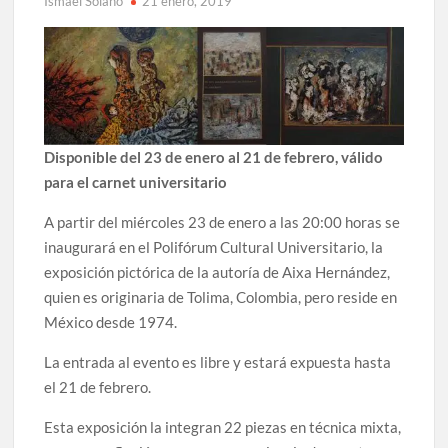
Ismael Solano
21 enero, 2019
Lanza Municipio convocatoria “Chihuahua Deja Huella”
para convertir el arte local en identidad
Invitan a descubrir la escena cinematográfica del norte
con la muestra “División del Norte: Episodio 2” en Ciudad
Juárez y la capital
Disponible del 23 de enero al 21 de febrero, válido
Conmemorará Casa Chihuahua el aniversario luctuoso de
para el carnet universitario
Miguel Hidalgo
A partir del miércoles 23 de enero a las 20:00 horas se
Continúa abierta la convocatoria para el Premio Indígena
inaugurará en el Polifórum Cultural Universitario, la
Literario “Erasmo Palma”
exposición pictórica de la autoría de Aixa Hernández,
quien es originaria de Tolima, Colombia, pero reside en
Inaugura Municipio exposición “Horizontes Opuestos” en
México desde 1974.
el Aeropuerto Internacional de Chihuahua
La entrada al evento es libre y estará expuesta hasta
Arranca Ofech su Temporada de Conciertos de Verano con
el 21 de febrero.
presentaciones gratuitas en Palacio de Gobierno
Esta exposición la integran 22 piezas en técnica mixta,
Invita Secretaría de Cultura al Festival Omáwari 2026 a