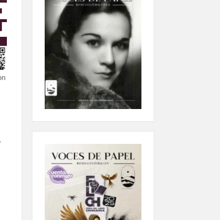
on
o
s