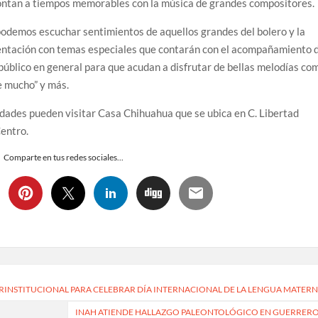
montan a tiempos memorables con la música de grandes compositores.
 podemos escuchar sentimientos de aquellos grandes del bolero y la
entación con temas especiales que contarán con el acompañamiento 
l público en general para que acudan a disfrutar de bellas melodías co
me mucho” y más.
idades pueden visitar Casa Chihuahua que se ubica en C. Libertad
Centro.
Comparte en tus redes sociales...
RINSTITUCIONAL PARA CELEBRAR DÍA INTERNACIONAL DE LA LENGUA MATER
INAH ATIENDE HALLAZGO PALEONTOLÓGICO EN GUERRER