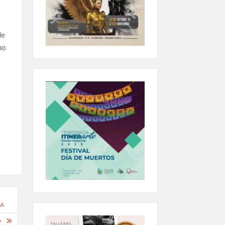
de
mo
NA
O