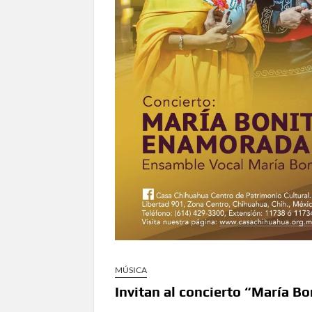
en Ciudad Juárez y la capital
Conmemorará Casa Chihuahua el aniver
Continúa abierta la convocatoria para
Inaugura Municipio exposición “Horizontes 
Arranca Ofech su Temporada de Conciertos de
Gobierno
Invita Secretaría de Cultura al Festiva
Amplía Biblioteca Central “Carlos Mont
MÚSICA
Invitan al concierto “María B