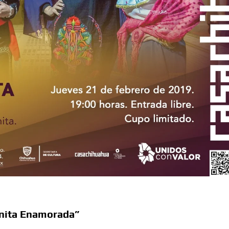
sario luctuoso de Miguel Hidalgo
 el Premio Indígena Literario “Erasmo Palma”
Opuestos” en el Aeropuerto Internacional de Chihuahua
 Verano con presentaciones gratuitas en Palacio de
l Omáwari 2026 a celebrarse en Delicias
emayor” actividades gratuitas para este mes de julio
onita Enamorada”