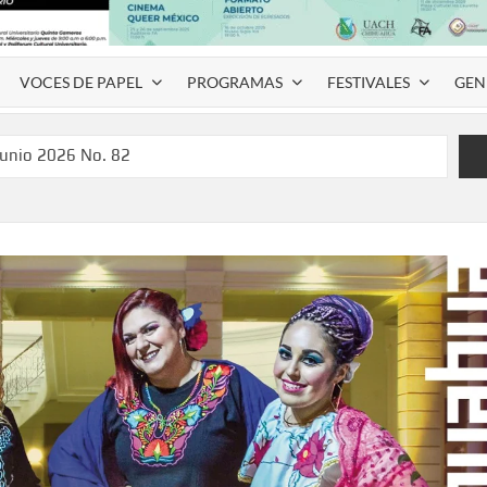
VOCES DE PAPEL
PROGRAMAS
FESTIVALES
GEN
junio 2026 No. 82
l Coyame del Sotol
 Montemayor #35
de homenaje a Víctor Hugo Rascón Banda con Voces en el
SPAUACH 2026” para publicar textos académicos con sello
a Deja Huella” para convertir el arte local en identidad
 del norte con la muestra “División del Norte: Episodio 2”