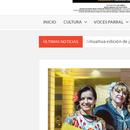
INICIO
CULTURA
VOCES PARRAL
Voces de papel Chihuahua edición de 
ÚLTIMAS NOTICIAS
Voces de Papel Parral, edición especia
Voces de papel Parral edición Carlos
A 18 años de su partida, Teatro Bárbaro rin
umbral
Invitan a participar en “Convocatoria UACH-
editorial.
Lanza Municipio convocatoria “Chihuahu
Invitan a descubrir la escena cinematográfica