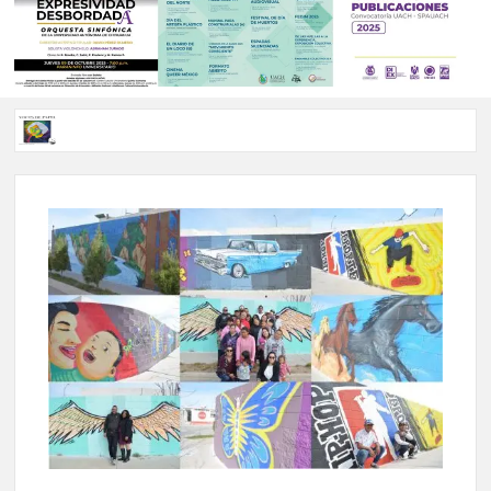
Voces de papel Chihuahua edición de junio 2026 No. 82
Voces de Papel Parral, edición especial Coyame del Sotol
Voces de papel Parral edición Carlos Montemayor #35
A 18 años de su partida, Teatro Bárbaro rinde homenaje a
Víctor Hugo Rascón Banda con Voces en el umbral
Invitan a participar en “Convocatoria UACH-SPAUACH
2026” para publicar textos académicos con sello editorial.