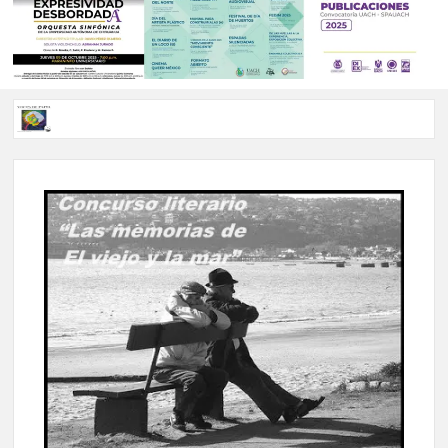
Voces de papel Chihuahua edición de junio 2026 No. 82
Voces de Papel Parral, edición especial Coyame del Sotol
Voces de papel Parral edición Carlos Montemayor #35
A 18 años de su partida, Teatro Bárbaro rinde homenaje a
Víctor Hugo Rascón Banda con Voces en el umbral
Invitan a participar en “Convocatoria UACH-SPAUACH
2026” para publicar textos académicos con sello editorial.