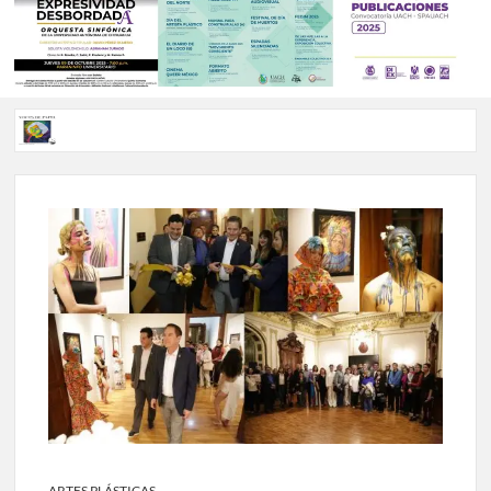
Voces de papel Chihuahua edición de junio 2026 No. 82
Voces de Papel Parral, edición especial Coyame del Sotol
Voces de papel Parral edición Carlos Montemayor #35
A 18 años de su partida, Teatro Bárbaro rinde homenaje a
Víctor Hugo Rascón Banda con Voces en el umbral
Invitan a participar en “Convocatoria UACH-SPAUACH
2026” para publicar textos académicos con sello editorial.
ARTES PLÁSTICAS