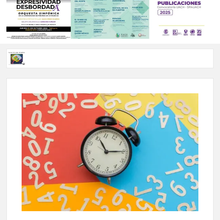
Voces de papel Chihuahua edición de junio 2026 No. 82
Voces de Papel Parral, edición especial Coyame del Sotol
Voces de papel Parral edición Carlos Montemayor #35
A 18 años de su partida, Teatro Bárbaro rinde homenaje a
Víctor Hugo Rascón Banda con Voces en el umbral
Invitan a participar en “Convocatoria UACH-SPAUACH
2026” para publicar textos académicos con sello editorial.