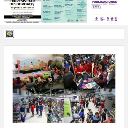
Voces de papel Chihuahua edición de junio 2026 No. 82
Voces de Papel Parral, edición especial Coyame del Sotol
Voces de papel Parral edición Carlos Montemayor #35
A 18 años de su partida, Teatro Bárbaro rinde homenaje a
Víctor Hugo Rascón Banda con Voces en el umbral
Invitan a participar en “Convocatoria UACH-SPAUACH
2026” para publicar textos académicos con sello editorial.