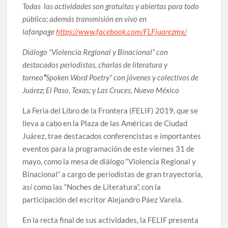
Todas las actividades son gratuitas y abiertas para todo
celebrarse en Delicias
público; además transmisión en vivo en
lafanpage
https://www.facebook.com/FLFjuarezmx/
Amplía Biblioteca Central “Carlos Montemayor”
actividades gratuitas para este mes de julio
Diálogo “Violencia Regional y Binacional” con
destacados periodistas, charlas de literatura y
torneo
“
Spoken Word Poetry”
con jóvenes y colectivos de
Juárez; El Paso, Texas; y Las Cruces, Nuevo México
La Feria del Libro de la Frontera (FELIF) 2019, que se
lleva a cabo en la Plaza de las Américas de Ciudad
Juárez, trae destacados conferencistas e importantes
eventos para la programación de este viernes 31 de
mayo, como la mesa de diálogo “Violencia Regional y
Binacional” a cargo de periodistas de gran trayectoria,
así como las “Noches de Literatura”, con la
participación del escritor Alejandro Páez Varela.
En la recta final de sus actividades, la FELIF presenta