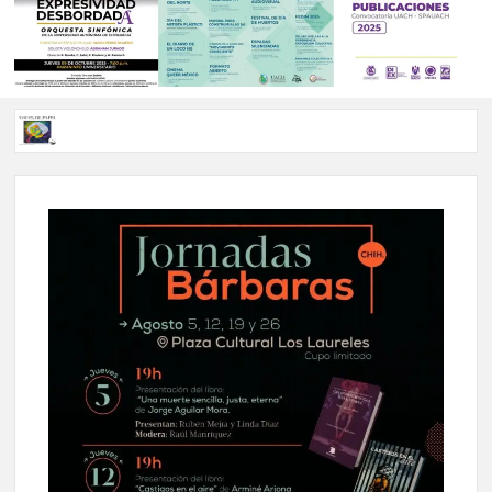
Voces de papel Chihuahua edición de junio 2026 No. 82
Voces de Papel Parral, edición especial Coyame del Sotol
Voces de papel Parral edición Carlos Montemayor #35
A 18 años de su partida, Teatro Bárbaro rinde homenaje a
Víctor Hugo Rascón Banda con Voces en el umbral
Invitan a participar en “Convocatoria UACH-SPAUACH
2026” para publicar textos académicos con sello editorial.