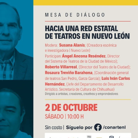
sario luctuoso de Miguel Hidalgo
 el Premio Indígena Literario “Erasmo Palma”
Opuestos” en el Aeropuerto Internacional de Chihuahua
 Verano con presentaciones gratuitas en Palacio de
l Omáwari 2026 a celebrarse en Delicias
emayor” actividades gratuitas para este mes de julio