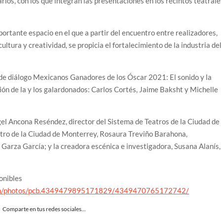
narios, con los que integran las presentaciones en los recintos teatral
portante espacio en el que a partir del encuentro entre realizadores,
ltura y creatividad, se propicia el fortalecimiento de la industria de
de diálogo Mexicanos Ganadores de los Óscar 2021: El sonido y la
ción de la y los galardonados: Carlos Cortés, Jaime Baksht y Michelle
gel Ancona Reséndez, director del Sistema de Teatros de la Ciudad de
eatro de la Ciudad de Monterrey, Rosaura Treviño Barahona,
 Garza García; y la creadora escénica e investigadora, Susana Alanís,
onibles
hih/photos/pcb.4349479895171829/4349470765172742/
Comparte en tus redes sociales...