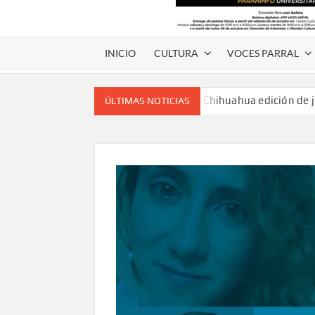
INICIO
CULTURA
VOCES PARRAL
Voces de papel Chihuahua edición de 
ÚLTIMAS NOTICIAS
Voces de Papel Parral, edición especia
Voces de papel Parral edición Carlos
A 18 años de su partida, Teatro Bárbaro rin
umbral
Invitan a participar en “Convocatoria UACH-
editorial.
Lanza Municipio convocatoria “Chihuahu
Invitan a descubrir la escena cinematográfica