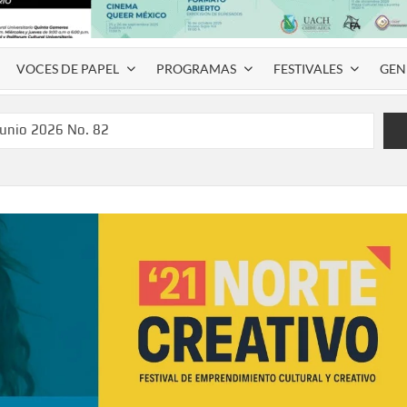
VOCES DE PAPEL
PROGRAMAS
FESTIVALES
GEN
junio 2026 No. 82
l Coyame del Sotol
 Montemayor #35
de homenaje a Víctor Hugo Rascón Banda con Voces en el
SPAUACH 2026” para publicar textos académicos con sello
a Deja Huella” para convertir el arte local en identidad
 del norte con la muestra “División del Norte: Episodio 2”