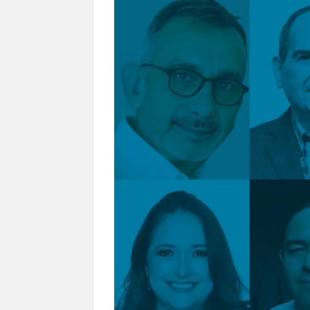
en Ciudad Juárez y la capital
Conmemorará Casa Chihuahua el aniver
Continúa abierta la convocatoria para
Inaugura Municipio exposición “Horizontes 
Arranca Ofech su Temporada de Conciertos de
Gobierno
Invita Secretaría de Cultura al Festiva
Amplía Biblioteca Central “Carlos Mont