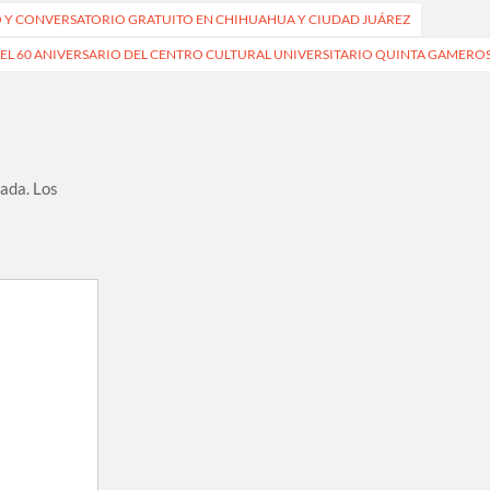
O Y CONVERSATORIO GRATUITO EN CHIHUAHUA Y CIUDAD JUÁREZ
R EL 60 ANIVERSARIO DEL CENTRO CULTURAL UNIVERSITARIO QUINTA GAMERO
cada.
Los