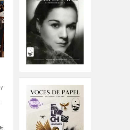
 y
,
do