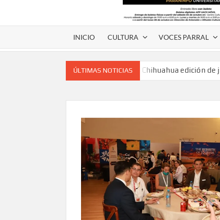
INICIO
CULTURA
VOCES PARRAL
Voces de papel Chihuahua edición de 
ÚLTIMAS NOTICIAS
Voces de Papel Parral, edición especia
Voces de papel Parral edición Carlos
A 18 años de su partida, Teatro Bárbaro rin
umbral
Invitan a participar en “Convocatoria UACH-
editorial.
Lanza Municipio convocatoria “Chihuahu
Invitan a descubrir la escena cinematográfica