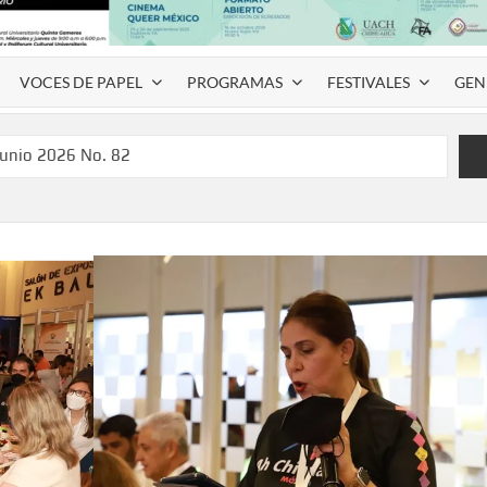
VOCES DE PAPEL
PROGRAMAS
FESTIVALES
GEN
junio 2026 No. 82
l Coyame del Sotol
 Montemayor #35
de homenaje a Víctor Hugo Rascón Banda con Voces en el
SPAUACH 2026” para publicar textos académicos con sello
a Deja Huella” para convertir el arte local en identidad
 del norte con la muestra “División del Norte: Episodio 2”