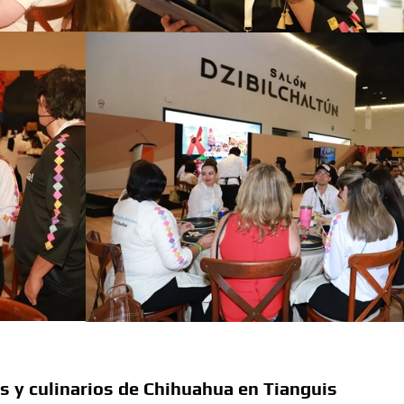
sario luctuoso de Miguel Hidalgo
 el Premio Indígena Literario “Erasmo Palma”
Opuestos” en el Aeropuerto Internacional de Chihuahua
 Verano con presentaciones gratuitas en Palacio de
l Omáwari 2026 a celebrarse en Delicias
emayor” actividades gratuitas para este mes de julio
os y culinarios de Chihuahua en Tianguis