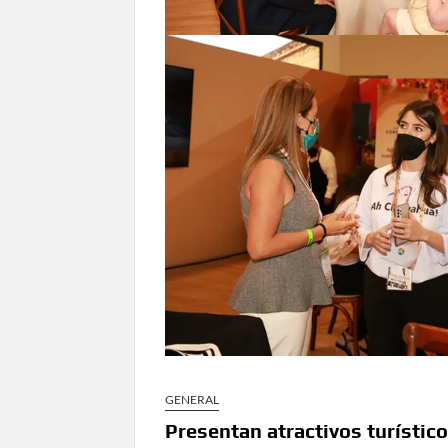
en Ciudad Juárez y la capital
Conmemorará Casa Chihuahua el aniver
Continúa abierta la convocatoria para
Inaugura Municipio exposición “Horizontes 
Arranca Ofech su Temporada de Conciertos de
Gobierno
Invita Secretaría de Cultura al Festiva
Amplía Biblioteca Central “Carlos Mont
GENERAL
Presentan atractivos turístic