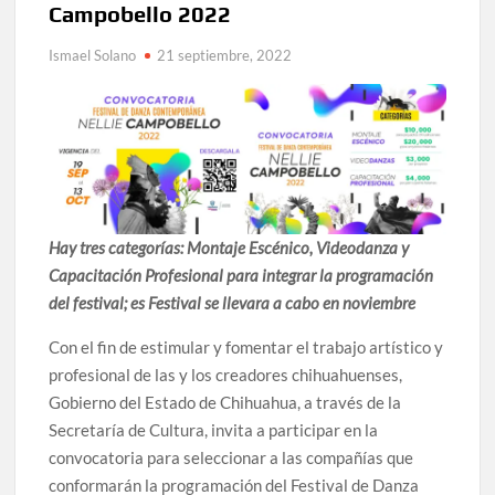
Campobello 2022
Lanza Municipio convocatoria “Chihuahua Deja Huella”
para convertir el arte local en identidad
Ismael Solano
21 septiembre, 2022
Invitan a descubrir la escena cinematográfica del norte
con la muestra “División del Norte: Episodio 2” en Ciudad
Juárez y la capital
Conmemorará Casa Chihuahua el aniversario luctuoso de
Miguel Hidalgo
Hay tres categorías: Montaje Escénico, Videodanza y
Continúa abierta la convocatoria para el Premio Indígena
Capacitación Profesional para integrar la programación
Literario “Erasmo Palma”
del festival; es Festival se llevara a cabo en noviembre
Inaugura Municipio exposición “Horizontes Opuestos” en
Con el fin de estimular y fomentar el trabajo artístico y
el Aeropuerto Internacional de Chihuahua
profesional de las y los creadores chihuahuenses,
Gobierno del Estado de Chihuahua, a través de la
Arranca Ofech su Temporada de Conciertos de Verano con
Secretaría de Cultura, invita a participar en la
presentaciones gratuitas en Palacio de Gobierno
convocatoria para seleccionar a las compañías que
conformarán la programación del Festival de Danza
Invita Secretaría de Cultura al Festival Omáwari 2026 a