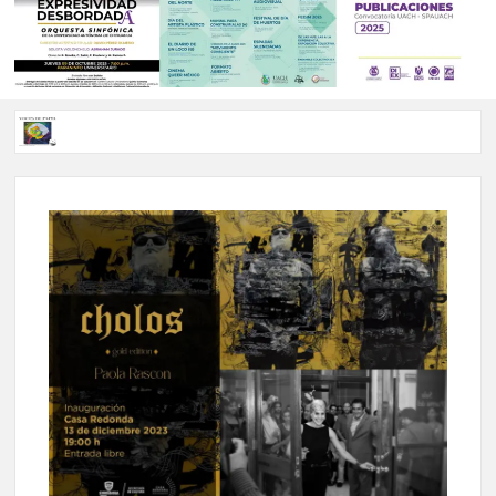
Voces de papel Chihuahua edición de junio 2026 No. 82
Voces de Papel Parral, edición especial Coyame del Sotol
Voces de papel Parral edición Carlos Montemayor #35
A 18 años de su partida, Teatro Bárbaro rinde homenaje a
Víctor Hugo Rascón Banda con Voces en el umbral
Invitan a participar en “Convocatoria UACH-SPAUACH
2026” para publicar textos académicos con sello editorial.