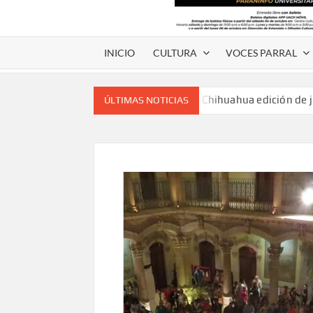
INICIO
CULTURA
VOCES PARRAL
Voces de papel Chihuahua edición de 
ÚLTIMAS NOTICIAS
Voces de Papel Parral, edición especia
Voces de papel Parral edición Carlos
A 18 años de su partida, Teatro Bárbaro rin
umbral
Invitan a participar en “Convocatoria UACH-
editorial.
Lanza Municipio convocatoria “Chihuahu
Invitan a descubrir la escena cinematográfica