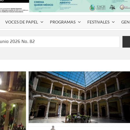
VOCES DE PAPEL
PROGRAMAS
FESTIVALES
GEN
junio 2026 No. 82
l Coyame del Sotol
 Montemayor #35
de homenaje a Víctor Hugo Rascón Banda con Voces en el
SPAUACH 2026” para publicar textos académicos con sello
a Deja Huella” para convertir el arte local en identidad
 del norte con la muestra “División del Norte: Episodio 2”