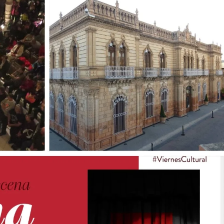
sario luctuoso de Miguel Hidalgo
 el Premio Indígena Literario “Erasmo Palma”
Opuestos” en el Aeropuerto Internacional de Chihuahua
 Verano con presentaciones gratuitas en Palacio de
l Omáwari 2026 a celebrarse en Delicias
emayor” actividades gratuitas para este mes de julio