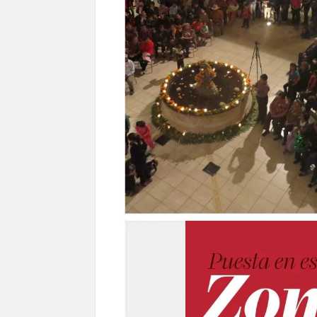
en Ciudad Juárez y la capital
Conmemorará Casa Chihuahua el aniver
Continúa abierta la convocatoria para
Inaugura Municipio exposición “Horizontes 
Arranca Ofech su Temporada de Conciertos de
Gobierno
Invita Secretaría de Cultura al Festiva
Amplía Biblioteca Central “Carlos Mont