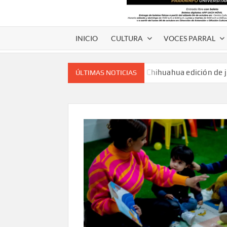
INICIO
CULTURA
VOCES PARRAL
Voces de papel Chihuahua edición de 
ÚLTIMAS NOTICIAS
Voces de Papel Parral, edición especia
Voces de papel Parral edición Carlos
A 18 años de su partida, Teatro Bárbaro rin
umbral
Invitan a participar en “Convocatoria UACH-
editorial.
Lanza Municipio convocatoria “Chihuahu
Invitan a descubrir la escena cinematográfica