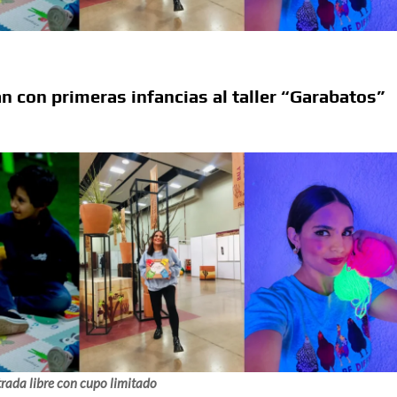
sario luctuoso de Miguel Hidalgo
 el Premio Indígena Literario “Erasmo Palma”
an con primeras infancias al taller “Garabatos”
Opuestos” en el Aeropuerto Internacional de Chihuahua
 Verano con presentaciones gratuitas en Palacio de
l Omáwari 2026 a celebrarse en Delicias
emayor” actividades gratuitas para este mes de julio
trada libre con cupo limitado