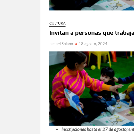
en Ciudad Juárez y la capital
Conmemorará Casa Chihuahua el aniver
Continúa abierta la convocatoria para
CULTURA
Invitan a personas que trabaj
Inaugura Municipio exposición “Horizontes 
Ismael Solano
18 agosto, 2024
Arranca Ofech su Temporada de Conciertos de
Gobierno
Invita Secretaría de Cultura al Festiva
Amplía Biblioteca Central “Carlos Mont
Inscripciones hasta el 27 de agosto; en