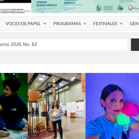
VOCES DE PAPEL
PROGRAMAS
FESTIVALES
GEN
junio 2026 No. 82
l Coyame del Sotol
 Montemayor #35
de homenaje a Víctor Hugo Rascón Banda con Voces en el
SPAUACH 2026” para publicar textos académicos con sello
a Deja Huella” para convertir el arte local en identidad
 del norte con la muestra “División del Norte: Episodio 2”