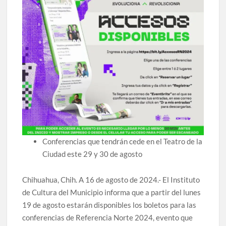
Lanza Municipio convocatoria “Chihuahua Deja Huella”
para convertir el arte local en identidad
Invitan a descubrir la escena cinematográfica del norte
con la muestra “División del Norte: Episodio 2” en Ciudad
Juárez y la capital
Conmemorará Casa Chihuahua el aniversario luctuoso de
Miguel Hidalgo
Continúa abierta la convocatoria para el Premio Indígena
Literario “Erasmo Palma”
Conferencias que tendrán cede en el Teatro de la
Ciudad este 29 y 30 de agosto
Inaugura Municipio exposición “Horizontes Opuestos” en
el Aeropuerto Internacional de Chihuahua
Chihuahua, Chih. A 16 de agosto de 2024.- El Instituto
Arranca Ofech su Temporada de Conciertos de Verano con
de Cultura del Municipio informa que a partir del lunes
presentaciones gratuitas en Palacio de Gobierno
19 de agosto estarán disponibles los boletos para las
conferencias de Referencia Norte 2024, evento que
Invita Secretaría de Cultura al Festival Omáwari 2026 a