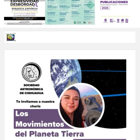
Voces de papel Chihuahua edición de junio 2026 No. 82
Voces de Papel Parral, edición especial Coyame del Sotol
Voces de papel Parral edición Carlos Montemayor #35
A 18 años de su partida, Teatro Bárbaro rinde homenaje a
Víctor Hugo Rascón Banda con Voces en el umbral
Invitan a participar en “Convocatoria UACH-SPAUACH
2026” para publicar textos académicos con sello editorial.