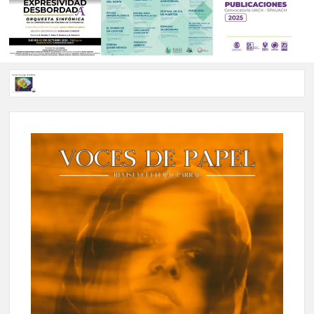
Voces de papel Chihuahua edición de junio 2026 No. 82
Voces de Papel Parral, edición especial Coyame del Sotol
Voces de papel Parral edición Carlos Montemayor #35
A 18 años de su partida, Teatro Bárbaro rinde homenaje a
Víctor Hugo Rascón Banda con Voces en el umbral
Invitan a participar en “Convocatoria UACH-SPAUACH
2026” para publicar textos académicos con sello editorial.