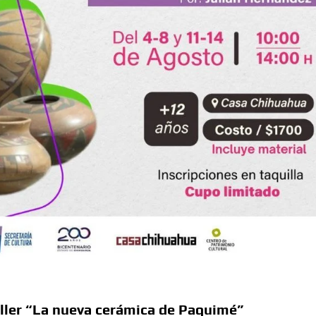
sario luctuoso de Miguel Hidalgo
 el Premio Indígena Literario “Erasmo Palma”
Opuestos” en el Aeropuerto Internacional de Chihuahua
 Verano con presentaciones gratuitas en Palacio de
l Omáwari 2026 a celebrarse en Delicias
emayor” actividades gratuitas para este mes de julio
aller “La nueva cerámica de Paquimé”