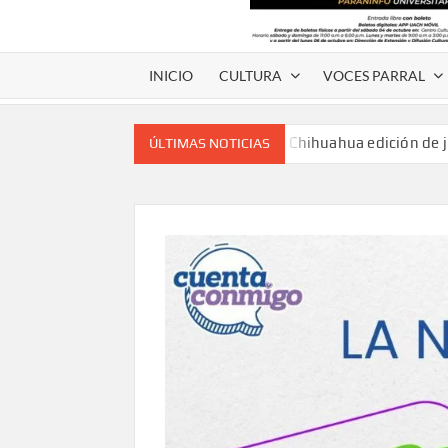
INICIO
CULTURA
VOCES PARRAL
Voces de papel Chihuahua edición de 
ÚLTIMAS NOTICIAS
Voces de Papel Parral, edición especia
Voces de papel Parral edición Carlos
A 18 años de su partida, Teatro Bárbaro rin
umbral
Invitan a participar en “Convocatoria UACH-
editorial.
Lanza Municipio convocatoria “Chihuahu
Invitan a descubrir la escena cinematográfica