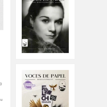
00
su