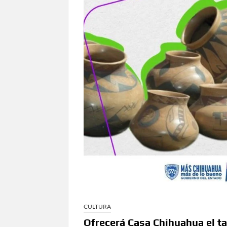
en Ciudad Juárez y la capital
Conmemorará Casa Chihuahua el aniver
Continúa abierta la convocatoria para
Inaugura Municipio exposición “Horizontes 
Arranca Ofech su Temporada de Conciertos de
Gobierno
Invita Secretaría de Cultura al Festiva
Amplía Biblioteca Central “Carlos Mont
CULTURA
Ofrecerá Casa Chihuahua el t