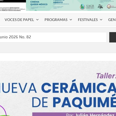
VOCES DE PAPEL
PROGRAMAS
FESTIVALES
GEN
junio 2026 No. 82
l Coyame del Sotol
 Montemayor #35
de homenaje a Víctor Hugo Rascón Banda con Voces en el
SPAUACH 2026” para publicar textos académicos con sello
a Deja Huella” para convertir el arte local en identidad
 del norte con la muestra “División del Norte: Episodio 2”