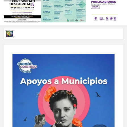
Voces de papel Chihuahua edición de junio 2026 No. 82
Voces de Papel Parral, edición especial Coyame del Sotol
Voces de papel Parral edición Carlos Montemayor #35
A 18 años de su partida, Teatro Bárbaro rinde homenaje a
Víctor Hugo Rascón Banda con Voces en el umbral
Invitan a participar en “Convocatoria UACH-SPAUACH
2026” para publicar textos académicos con sello editorial.