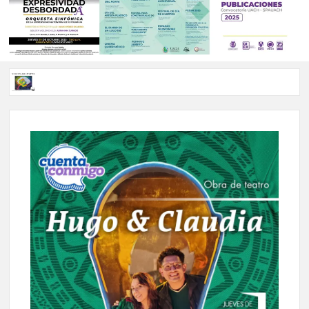
Voces de papel Chihuahua edición de junio 2026 No. 82
Voces de Papel Parral, edición especial Coyame del Sotol
Voces de papel Parral edición Carlos Montemayor #35
A 18 años de su partida, Teatro Bárbaro rinde homenaje a
Víctor Hugo Rascón Banda con Voces en el umbral
Invitan a participar en “Convocatoria UACH-SPAUACH
2026” para publicar textos académicos con sello editorial.