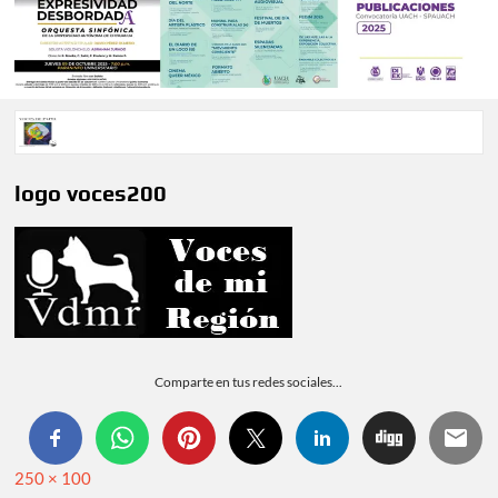
Voces de papel Chihuahua edición de junio 2026 No. 82
logo voces200
Voces de Papel Parral, edición especial Coyame del Sotol
Voces de papel Parral edición Carlos Montemayor #35
A 18 años de su partida, Teatro Bárbaro rinde homenaje a
Víctor Hugo Rascón Banda con Voces en el umbral
Comparte en tus redes sociales...
Invitan a participar en “Convocatoria UACH-SPAUACH
2026” para publicar textos académicos con sello editorial.
250 × 100