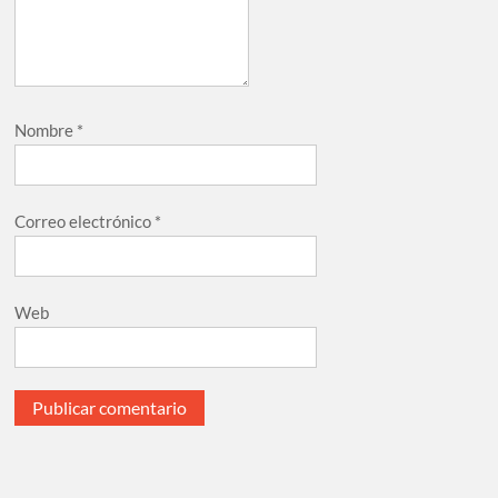
celebrarse en Delicias
Amplía Biblioteca Central “Carlos Montemayor”
actividades gratuitas para este mes de julio
Nombre
*
Correo electrónico
*
Web