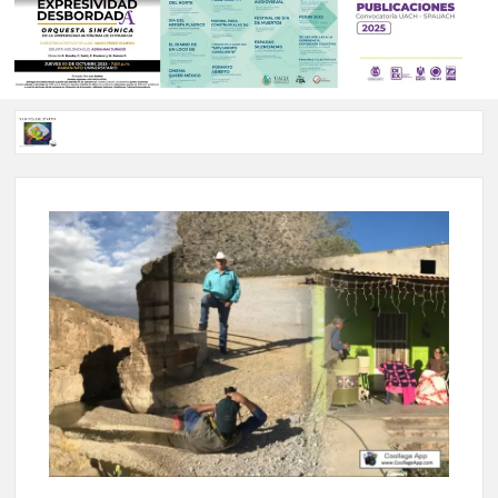
Voces de papel Chihuahua edición de junio 2026 No. 82
Voces de Papel Parral, edición especial Coyame del Sotol
Voces de papel Parral edición Carlos Montemayor #35
A 18 años de su partida, Teatro Bárbaro rinde homenaje a
Víctor Hugo Rascón Banda con Voces en el umbral
Invitan a participar en “Convocatoria UACH-SPAUACH
2026” para publicar textos académicos con sello editorial.