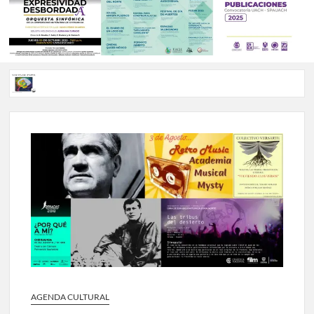
Voces de papel Chihuahua edición de junio 2026 No. 82
Voces de Papel Parral, edición especial Coyame del Sotol
Voces de papel Parral edición Carlos Montemayor #35
A 18 años de su partida, Teatro Bárbaro rinde homenaje a
Víctor Hugo Rascón Banda con Voces en el umbral
Invitan a participar en “Convocatoria UACH-SPAUACH
2026” para publicar textos académicos con sello editorial.
AGENDA CULTURAL