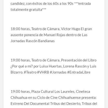
candidez, con éxitos de los 60s a los 90s ***entrada
celebrarse en Delicias
totalmente gratuita***
Amplía Biblioteca Central “Carlos Montemayor”
actividades gratuitas para este mes de julio
18:00 horas, Teatro de Cámara, Víctor Hugo El gran
ausente ponencia de Manuel Rojas dentro de Las
Jornadas Rascón Bandianas
19:00 horas, Teatro de Cámara, Presentación del Libro
¿Por qué a mí? por Luisa Huertas, Lorena Rascón y Luis
Bizarro. #Teatro #VHRB​ #Jornadas #EntradaLibre
19:00 horas, Plaza Cultural Los Laureles, Cineteca
Chihuahua en su Ciclo de Cine Chihuahuense presenta:
Estreno Del Documental Tribus del Desierto, Tribus del