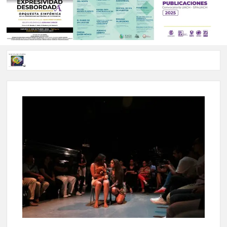
Voces de papel Chihuahua edición de junio 2026 No. 82
Voces de Papel Parral, edición especial Coyame del Sotol
Voces de papel Parral edición Carlos Montemayor #35
A 18 años de su partida, Teatro Bárbaro rinde homenaje a
Víctor Hugo Rascón Banda con Voces en el umbral
Invitan a participar en “Convocatoria UACH-SPAUACH
2026” para publicar textos académicos con sello editorial.