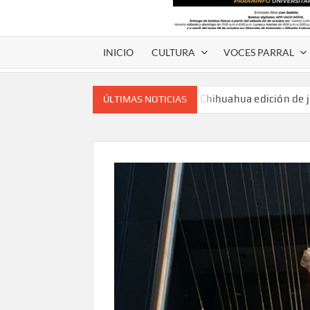
INICIO
CULTURA
VOCES PARRAL
Voces de papel Chihuahua edición de 
ÚLTIMAS NOTICIAS
Voces de Papel Parral, edición especia
Voces de papel Parral edición Carlos
A 18 años de su partida, Teatro Bárbaro rin
umbral
Invitan a participar en “Convocatoria UACH-
editorial.
Lanza Municipio convocatoria “Chihuahu
Invitan a descubrir la escena cinematográfica