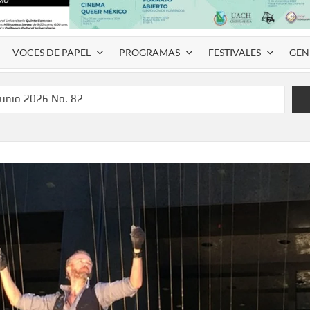
VOCES DE PAPEL
PROGRAMAS
FESTIVALES
GEN
junio 2026 No. 82
l Coyame del Sotol
 Montemayor #35
de homenaje a Víctor Hugo Rascón Banda con Voces en el
SPAUACH 2026” para publicar textos académicos con sello
a Deja Huella” para convertir el arte local en identidad
 del norte con la muestra “División del Norte: Episodio 2”