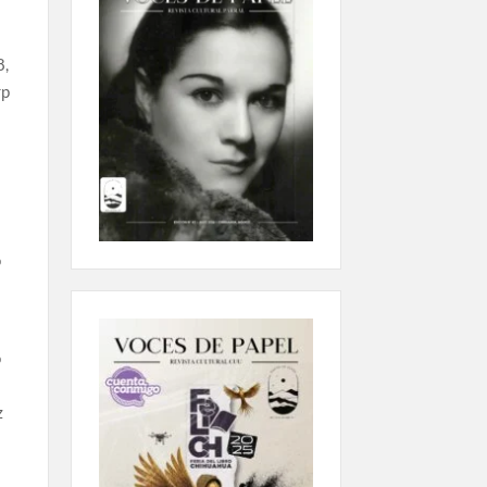
8,
rp
o
o
z