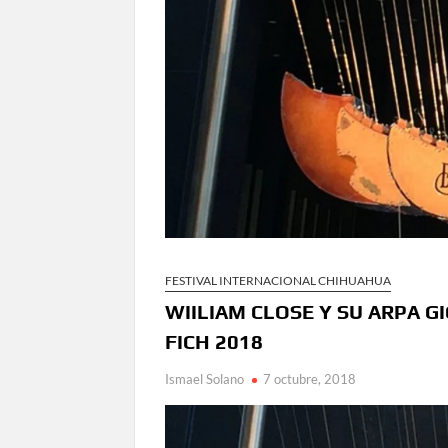
en Ciudad Juárez y la capital
Conmemorará Casa Chihuahua el aniver
Continúa abierta la convocatoria para
Inaugura Municipio exposición “Horizontes 
Arranca Ofech su Temporada de Conciertos de
Gobierno
Invita Secretaría de Cultura al Festiva
Amplía Biblioteca Central “Carlos Mont
FESTIVAL INTERNACIONAL CHIHUAHUA
WIILIAM CLOSE Y SU ARPA G
FICH 2018
Ismael Solano
7 octubre, 2018