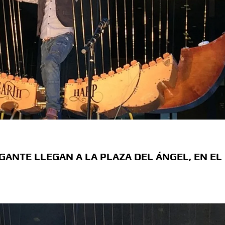
sario luctuoso de Miguel Hidalgo
 el Premio Indígena Literario “Erasmo Palma”
Opuestos” en el Aeropuerto Internacional de Chihuahua
 Verano con presentaciones gratuitas en Palacio de
l Omáwari 2026 a celebrarse en Delicias
emayor” actividades gratuitas para este mes de julio
IGANTE LLEGAN A LA PLAZA DEL ÁNGEL, EN EL