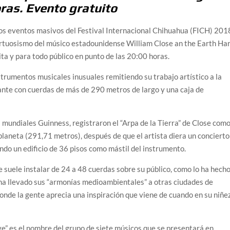
oras. Evento gratuito
os eventos masivos del Festival Internacional Chihuahua (FICH) 201
 virtuosismo del músico estadounidense William Close an the Earth Ha
ta y para todo público en punto de las 20:00 horas.
strumentos musicales inusuales remitiendo su trabajo artístico a la
gante con cuerdas de más de 290 metros de largo y una caja de
s mundiales Guinness, registraron el “Arpa de la Tierra” de Close com
planeta (291,71 metros), después de que el artista diera un concierto
do un edificio de 36 pisos como mástil del instrumento.
se suele instalar de 24 a 48 cuerdas sobre su público, como lo ha hech
ha llevado sus “armonías medioambientales” a otras ciudades de
 donde la gente aprecia una inspiración que viene de cuando en su niñe
ve” es el nombre del grupo de siete músicos que se presentará en