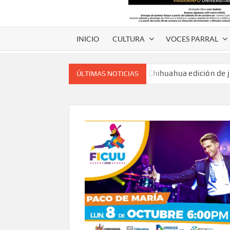
INICIO
CULTURA
VOCES PARRAL
Voces de papel Chihuahua edición de 
ÚLTIMAS NOTICIAS
Voces de Papel Parral, edición especia
Voces de papel Parral edición Carlos
A 18 años de su partida, Teatro Bárbaro rin
umbral
Invitan a participar en “Convocatoria UACH-
editorial.
Lanza Municipio convocatoria “Chihuahu
Invitan a descubrir la escena cinematográfica