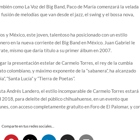
ambién como La Voz del Big Band, Paco de María comenzará la velada
a fusión de melodías que van desde el jazz, el swing y el bossa nova,
s y México, este joven, talentoso ha posicionado con un estilo
nero en la nueva corriente del Big Band en México. Juan Gabriel le
ate, mismo que daría título a su primer álbum en 2007.
ugar la presentación estelar de Carmelo Torres, el rey de la cumbia
ato colombiano, y máximo exponente de la “sabanera”, ha alcanzado
, “Santa Lucía” y “Tierra de Poetas”.
sta Andrés Landero, el estilo incomparable de Carmelo Torres estará
2018, para deleite del público chihuahuense, en un evento que
lunes, con acceso completamente gratuito en Foro de El Palomar, y co
Comparte en tus redes sociales...