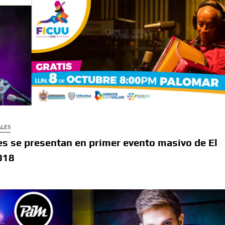
sario luctuoso de Miguel Hidalgo
 el Premio Indígena Literario “Erasmo Palma”
Opuestos” en el Aeropuerto Internacional de Chihuahua
 Verano con presentaciones gratuitas en Palacio de
l Omáwari 2026 a celebrarse en Delicias
ALES
emayor” actividades gratuitas para este mes de julio
es se presentan en primer evento masivo de El
018