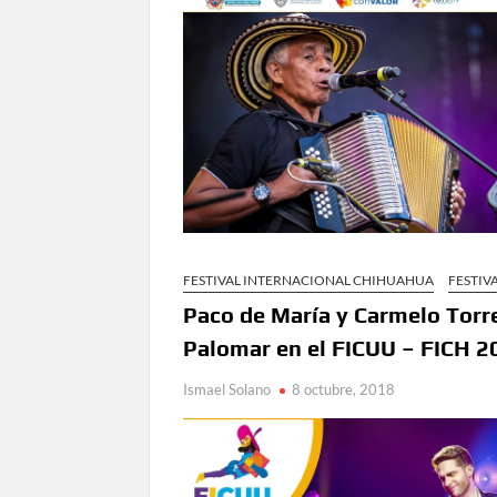
en Ciudad Juárez y la capital
Conmemorará Casa Chihuahua el aniver
Continúa abierta la convocatoria para
Inaugura Municipio exposición “Horizontes 
Arranca Ofech su Temporada de Conciertos de
Gobierno
Invita Secretaría de Cultura al Festiva
FESTIVAL INTERNACIONAL CHIHUAHUA
FESTIV
Amplía Biblioteca Central “Carlos Mont
Paco de María y Carmelo Torr
Palomar en el FICUU – FICH 2
Ismael Solano
8 octubre, 2018