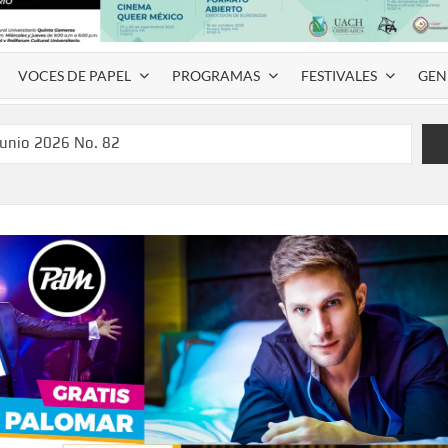
VOCES DE PAPEL
PROGRAMAS
FESTIVALES
GEN
junio 2026 No. 82
l Coyame del Sotol
 Montemayor #35
de homenaje a Víctor Hugo Rascón Banda con Voces en el
SPAUACH 2026” para publicar textos académicos con sello
a Deja Huella” para convertir el arte local en identidad
 del norte con la muestra “División del Norte: Episodio 2”