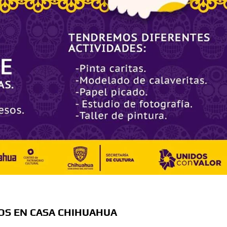
sario luctuoso de Miguel Hidalgo
 el Premio Indígena Literario “Erasmo Palma”
Opuestos” en el Aeropuerto Internacional de Chihuahua
 Verano con presentaciones gratuitas en Palacio de
l Omáwari 2026 a celebrarse en Delicias
emayor” actividades gratuitas para este mes de julio
TOS EN CASA CHIHUAHUA