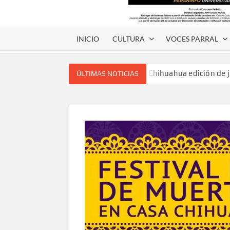
INICIO
CULTURA
VOCES PARRAL
Voces de papel Chihuahua edición de 
ÚLTIMAS NOTICIAS
Voces de Papel Parral, edición especia
Voces de papel Parral edición Carlos
A 18 años de su partida, Teatro Bárbaro rin
umbral
Invitan a participar en “Convocatoria UACH-
editorial.
Lanza Municipio convocatoria “Chihuahu
Invitan a descubrir la escena cinematográfica