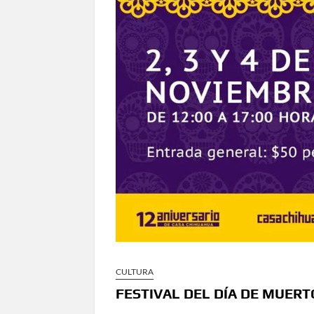
en Ciudad Juárez y la capital
Conmemorará Casa Chihuahua el aniver
Continúa abierta la convocatoria para
Inaugura Municipio exposición “Horizontes 
Arranca Ofech su Temporada de Conciertos de
Gobierno
Invita Secretaría de Cultura al Festiva
Amplía Biblioteca Central “Carlos Mont
CULTURA
FESTIVAL DEL DÍA DE MUER