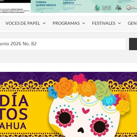
VOCES DE PAPEL
PROGRAMAS
FESTIVALES
GEN
junio 2026 No. 82
l Coyame del Sotol
 Montemayor #35
de homenaje a Víctor Hugo Rascón Banda con Voces en el
SPAUACH 2026” para publicar textos académicos con sello
a Deja Huella” para convertir el arte local en identidad
 del norte con la muestra “División del Norte: Episodio 2”