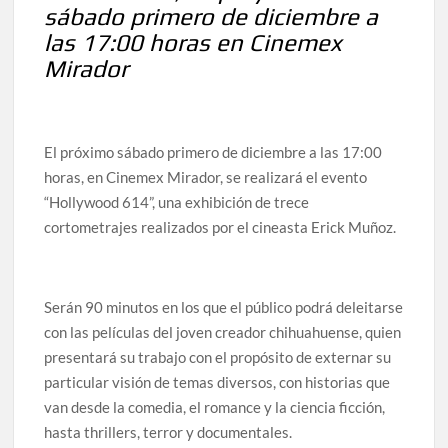
sábado primero de diciembre a
celebrarse en Delicias
las 17:00 horas en Cinemex
Mirador
Amplía Biblioteca Central “Carlos Montemayor”
actividades gratuitas para este mes de julio
El próximo sábado primero de diciembre a las 17:00
horas, en Cinemex Mirador, se realizará el evento
“Hollywood 614”, una exhibición de trece
cortometrajes realizados por el cineasta Erick Muñoz.
Serán 90 minutos en los que el público podrá deleitarse
con las películas del joven creador chihuahuense, quien
presentará su trabajo con el propósito de externar su
particular visión de temas diversos, con historias que
van desde la comedia, el romance y la ciencia ficción,
hasta thrillers, terror y documentales.