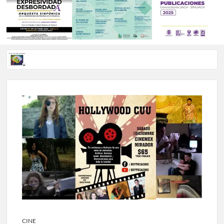
Voces de papel Chihuahua edición de junio 2026 No. 82
Voces de Papel Parral, edición especial Coyame del Sotol
Voces de papel Parral edición Carlos Montemayor #35
A 18 años de su partida, Teatro Bárbaro rinde homenaje a
Víctor Hugo Rascón Banda con Voces en el umbral
Invitan a participar en “Convocatoria UACH-SPAUACH
2026” para publicar textos académicos con sello editorial.
CINE