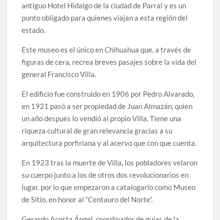
antiguo Hotel Hidalgo de la ciudad de Parral y es un
celebrarse en Delicias
punto obligado para quienes viajan a esta región del
estado.
Amplía Biblioteca Central “Carlos Montemayor”
actividades gratuitas para este mes de julio
Este museo es el único en Chihuahua que, a través de
figuras de cera, recrea breves pasajes sobre la vida del
general Francisco Villa.
El edificio fue construido en 1906 por Pedro Alvarado,
en 1921 pasó a ser propiedad de Juan Almazán, quien
un año después lo vendió al propio Villa. Tiene una
riqueza cultural de gran relevancia gracias a su
arquitectura porfiriana y al acervo que con que cuenta.
En 1923 tras la muerte de Villa, los pobladores velaron
su cuerpo junto a los de otros dos revolucionarios en
lugar, por lo que empezaron a catalogarlo como Museo
de Sitio, en honor al “Centauro del Norte”.
Gerardo Acosta Ángel, coordinador de guías de la