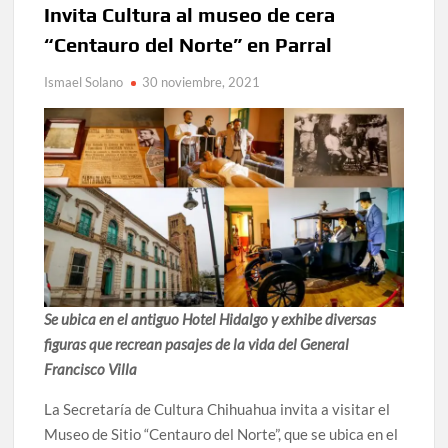
Lanza Municipio convocatoria “Chihuahua Deja Huella”
Invita Cultura al museo de cera
para convertir el arte local en identidad
“Centauro del Norte” en Parral
Invitan a descubrir la escena cinematográfica del norte
Ismael Solano
30 noviembre, 2021
con la muestra “División del Norte: Episodio 2” en Ciudad
Juárez y la capital
Conmemorará Casa Chihuahua el aniversario luctuoso de
Miguel Hidalgo
Continúa abierta la convocatoria para el Premio Indígena
Literario “Erasmo Palma”
Inaugura Municipio exposición “Horizontes Opuestos” en
Se ubica en el antiguo Hotel Hidalgo y exhibe diversas
el Aeropuerto Internacional de Chihuahua
figuras que recrean pasajes de la vida del General
Francisco Villa
Arranca Ofech su Temporada de Conciertos de Verano con
presentaciones gratuitas en Palacio de Gobierno
La Secretaría de Cultura Chihuahua invita a visitar el
Museo de Sitio “Centauro del Norte”, que se ubica en el
Invita Secretaría de Cultura al Festival Omáwari 2026 a