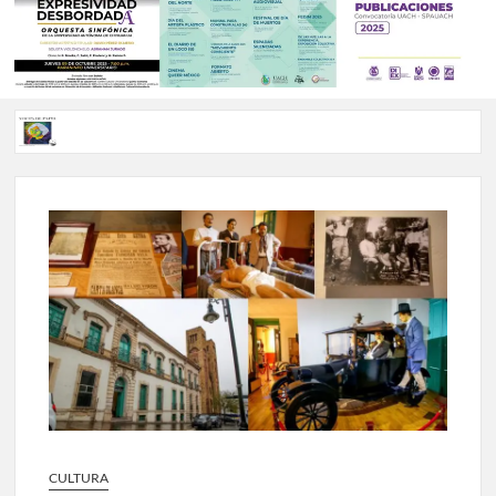
Voces de papel Chihuahua edición de junio 2026 No. 82
Voces de Papel Parral, edición especial Coyame del Sotol
Voces de papel Parral edición Carlos Montemayor #35
A 18 años de su partida, Teatro Bárbaro rinde homenaje a
Víctor Hugo Rascón Banda con Voces en el umbral
Invitan a participar en “Convocatoria UACH-SPAUACH
2026” para publicar textos académicos con sello editorial.
CULTURA