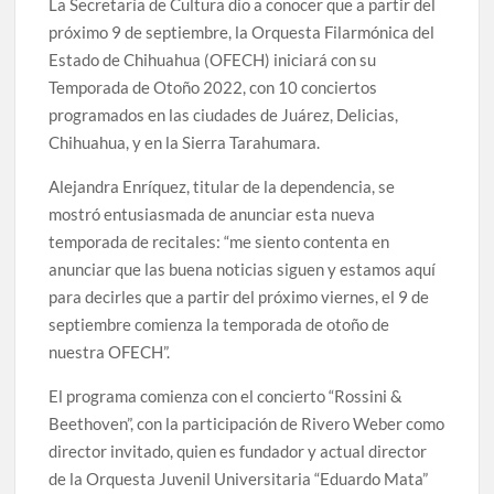
La Secretaría de Cultura dio a conocer que a partir del
celebrarse en Delicias
próximo 9 de septiembre, la Orquesta Filarmónica del
Estado de Chihuahua (OFECH) iniciará con su
Amplía Biblioteca Central “Carlos Montemayor”
Temporada de Otoño 2022, con 10 conciertos
actividades gratuitas para este mes de julio
programados en las ciudades de Juárez, Delicias,
Chihuahua, y en la Sierra Tarahumara.
Alejandra Enríquez, titular de la dependencia, se
mostró entusiasmada de anunciar esta nueva
temporada de recitales: “me siento contenta en
anunciar que las buena noticias siguen y estamos aquí
para decirles que a partir del próximo viernes, el 9 de
septiembre comienza la temporada de otoño de
nuestra OFECH”.
El programa comienza con el concierto “Rossini &
Beethoven”, con la participación de Rivero Weber como
director invitado, quien es fundador y actual director
de la Orquesta Juvenil Universitaria “Eduardo Mata”