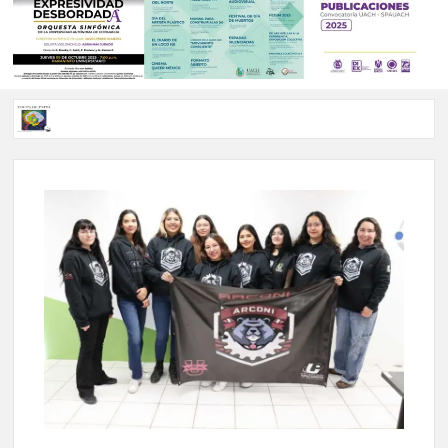
Voces de papel Chihuahua edición de junio 2026 No. 82
Voces de Papel Parral, edición especial Coyame del Sotol
Voces de papel Parral edición Carlos Montemayor #35
A 18 años de su partida, Teatro Bárbaro rinde homenaje a
Víctor Hugo Rascón Banda con Voces en el umbral
Invitan a participar en “Convocatoria UACH-SPAUACH
2026” para publicar textos académicos con sello editorial.