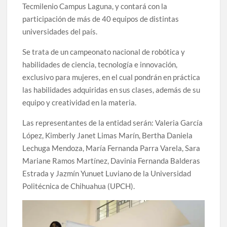
Tecmilenio Campus Laguna, y contará con la
celebrarse en Delicias
participación de más de 40 equipos de distintas
universidades del país.
Amplía Biblioteca Central “Carlos Montemayor”
actividades gratuitas para este mes de julio
Se trata de un campeonato nacional de robótica y
habilidades de ciencia, tecnología e innovación,
exclusivo para mujeres, en el cual pondrán en práctica
las habilidades adquiridas en sus clases, además de su
equipo y creatividad en la materia.
Las representantes de la entidad serán: Valeria García
López, Kimberly Janet Limas Marín, Bertha Daniela
Lechuga Mendoza, María Fernanda Parra Varela, Sara
Mariane Ramos Martínez, Davinia Fernanda Balderas
Estrada y Jazmín Yunuet Luviano de la Universidad
Politécnica de Chihuahua (UPCH).