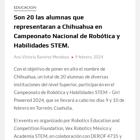
Lanza Municipio convocatoria “Chihuahua Deja Huella”
EDUCACION
para convertir el arte local en identidad
Son 20 las alumnas que
Invitan a descubrir la escena cinematográfica del norte
representaran a Chihuahua en
con la muestra “División del Norte: Episodio 2” en Ciudad
Campeonato Nacional de Robótica y
Juárez y la capital
Habilidades STEM.
Conmemorará Casa Chihuahua el aniversario luctuoso de
Miguel Hidalgo
Ana Victoria Ramírez Mendoza
9 febrero, 2024
Con el objetivo de poner en alto el nombre de
Continúa abierta la convocatoria para el Premio Indígena
Chihuahua, un total de 20 alumnas de diversas
Literario “Erasmo Palma”
instituciones del nivel Superior, participarán en el
Campeonato de Robótica y Habilidades STEM – Girl
Inaugura Municipio exposición “Horizontes Opuestos” en
Powered 2024, que se llevará a cabo los días 9 y 10 de
el Aeropuerto Internacional de Chihuahua
febrero en Torreón, Coahuila.
Arranca Ofech su Temporada de Conciertos de Verano con
El evento es organizado por Robotics Education and
presentaciones gratuitas en Palacio de Gobierno
Competition Foundation, Vex Robotics México y
Academia STEM, en colaboración con DEROF 4735 y
Invita Secretaría de Cultura al Festival Omáwari 2026 a